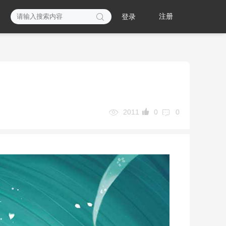

注册
登录



2011
0
0