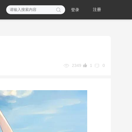

注册
登录



2349
1
0