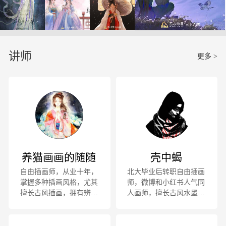
讲师
更多 >
养猫画画的随随
壳中蝎
自由插画师，从业十年，
北大毕业后转职自由插画
掌握多种插画风格，尤其
师，微博和小红书人气同
擅长古风插画，拥有辨识
人画师，擅长古风水墨和
程度较高的中国风气息。
暗黑画风。墨心绘意讲
参与《唐诗宋词三百首》
师，9年教学经验，与网
《紫色》《恋恋中国风》
易、腾讯、卡游均有合