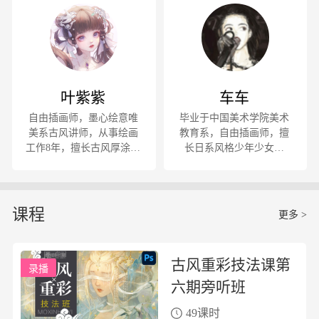
《男生女生》《古今传
作，绘制多个国风项目宣
奇》等书籍、杂志的插图
传图和周边图。已出版教
绘制；现与国内多加知名
程《思无邪-Photoshop故
游戏公司长期合作，包括
事性古风插画技法精讲》
网易、完美世界、三国杀
卡游、游族等；2019年独
叶紫紫
车车
立出版《古风插画板绘技
自由插画师，墨心绘意唯
法100问精讲》。 没准只
毕业于中国美术学院美术
美系古风讲师，从事绘画
是个小可爱
教育系，自由插画师，擅
工作8年，擅长古风厚涂插
长日系风格少年少女绘
画，画风清新亮丽。与网
制，有丰富的原创及同人
易、橙光、闪艺、海南尚
创作经验。
轩均有合作。
课程
更多 >
古风重彩技法课第
录播
六期旁听班
49课时