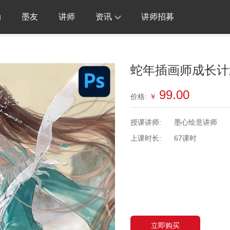
动
墨友
讲师
资讯
讲师招募
蛇年插画师成长计
99.00
价格:
￥
授课讲师:
墨心绘意讲师
上课时长:
67课时
立即购买