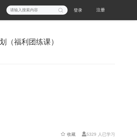

注册
登录
划（福利团练课）


收藏
5329 人已学习